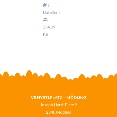
1
Datei(en)
234.39
KB
VS HYRTLPLATZ – MÖDLING
Joseph Hyrtl-Platz 2
2340 Mödling