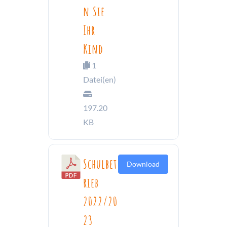
n Sie
Ihr
Kind
1
Datei(en)
197.20
KB
Schulbet
Download
rieb
2022/20
23