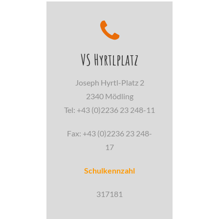
VS Hyrtlplatz
Joseph Hyrtl-Platz 2
2340 Mödling
Tel: +43 (0)2236 23 248-11
Fax: +43 (0)2236 23 248-
17
Schulkennzahl
317181