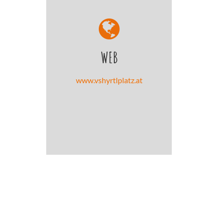
WEB
www.vshyrtlplatz.at
.
.
.