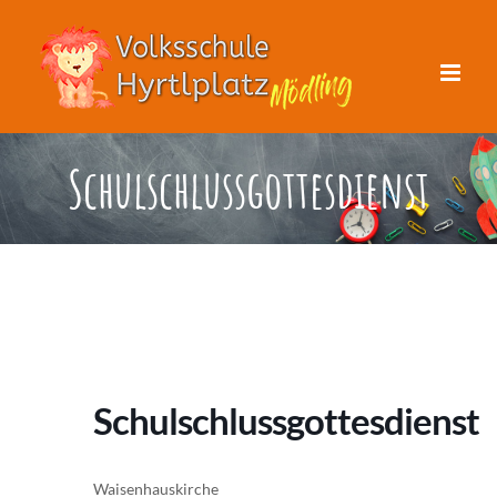
Zum
Inhalt
springen
Schulschlussgottesdienst
Schulschlussgottesdienst
Waisenhauskirche