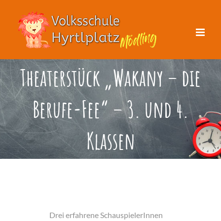
Zum
Inhalt
springen
Theaterstück „Wakany – die
Berufe-Fee“ – 3. und 4.
Klassen
Drei erfahrene SchauspielerInnen